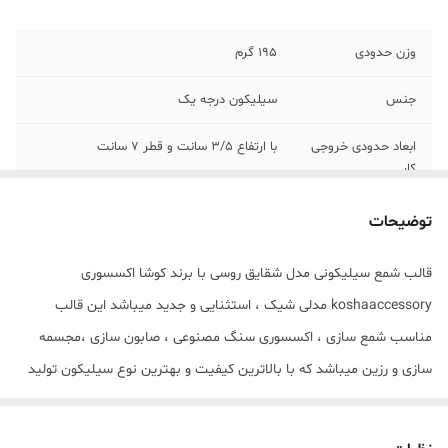
وزن حدودی
195 گرم
جنس
سیلیکون درجه یک
ابعاد حدودی خروجی
با ارتفاع 3/5 سانت و قطر 7 سانت
کار
توضیحات
قالب شمع سیلیکونی مدل شقایق روسی با برند کوشا اکسسوری
koshaaccessory مدلی شیک ، استثنایی و جدید میباشد این قالب
مناسب شمع سازی ، اکسسوری سنگ مصنوعی ، صابون سازی ،مجسمه
سازی و رزین میباشد که با بالاترین کیفیت و بهترین نوع سیلیکون تولید
شده است قالب با تضمین بدون حباب ، نرم و قابل انعطاف میباشد ابعاد
حدودی خروجی شقایق روسی از قالب با ارتفاع 3/5 سانت و قطر 7 سانت