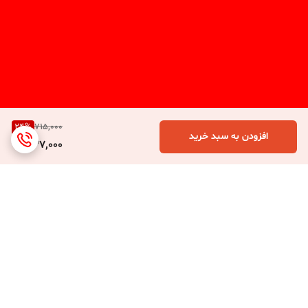
24
%
715,000
افزودن به سبد خرید
537,000
برگشت به بالا