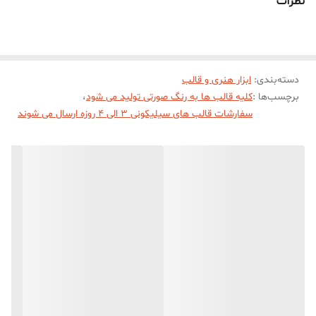
نظرات
میباشد.
(قالب دارای چهار برش از چهار طرف جهت درآوردن خروجی شقایق روسی از
قالب میباشد)
دسته‌بندی
:
ابزار هنری و قالب
برچسب‌ها :
کلیه قالب ها به رنگ صورتی تولید می شود
،
سفارشات قالب های سیلیکونی 3 الی 4 روزه ارسال می شوند