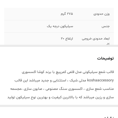
وزن حدودی
275 گرم
جنس
سیلیکون درجه یک
ابعاد حدودی خروجی
ارتفاع 20
کار
توضیحات
قالب شمع سیلیکونی مدل قلمی کمرپیچ با برند کوشا اکسسوری
koshaaccessory مدلی شیک ، استثنایی و جدید میباشد این قالب
مناسب شمع سازی ، اکسسوری سنگ مصنوعی ، صابون سازی ،مجسمه
سازی و رزین میباشد که با بالاترین کیفیت و بهترین نوع سیلیکون تولید
شده است قالب با تضمین بدون حباب ، نرم و قابل انعطاف میباشد ابعاد
حدودی خروجی قلمی از قالب با ارتفاع 20 سانت و قطر کف 2 سانت