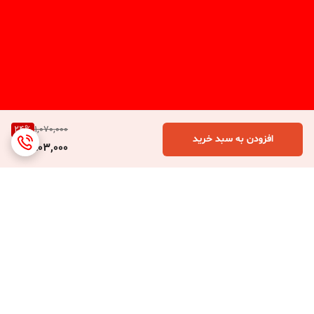
24
%
1,070,000
افزودن به سبد خرید
803,000
برگشت به بالا