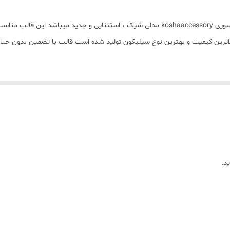
قالب شمع سیلیکونی مدل گیفت دندان با برند کوشا اکسسوری koshaaccessory مدلی شیک ، ا
اترین کیفیت و بهترین نوع سیلیکون تولید شده است قالب با تضمین بدون حباب
د.