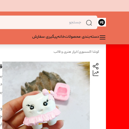
دسته‌بندی محصولات
خانه
پیگیری سفارش
کوشا اکسسوری
/
ابزار هنری و قالب
ق
بر
دس
بر
و
ج
اب