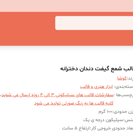
الب شمع گیفت دندان دخترانه
ند:
کوشا
ته‌بندی
:
ابزار هنری و قالب
چسب‌ها :
سفارشات قالب های سیلیکونی 3 الی 4 روزه ارسال می شوند
،
کلیه قالب ها به رنگ صورتی تولید می شود
زن حدودی
:
100 گرم
نس
:
سیلیکون درجه ی یک
عاد حدودی خروجی کار
:
ارتفاع 5 سانت