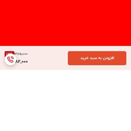
24
%
375,000
افزودن به سبد خرید
282,000
برگشت به بالا