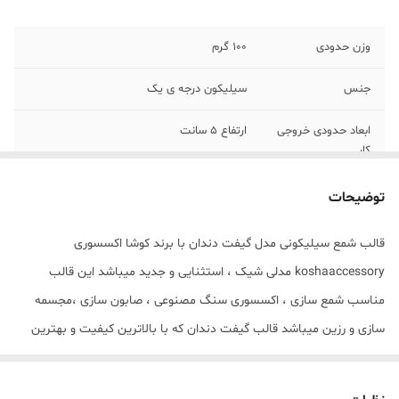
وزن حدودی
100 گرم
جنس
سیلیکون درجه ی یک
ابعاد حدودی خروجی
ارتفاع 5 سانت
کار
توضیحات
قالب شمع سیلیکونی مدل گیفت دندان با برند کوشا اکسسوری
koshaaccessory مدلی شیک ، استثنایی و جدید میباشد این قالب
مناسب شمع سازی ، اکسسوری سنگ مصنوعی ، صابون سازی ،مجسمه
سازی و رزین میباشد قالب گیفت دندان که با بالاترین کیفیت و بهترین
نوع سیلیکون تولید شده است قالب با تضمین بدون حباب ، نرم و قابل
انعطاف میباشد ابعاد حدودی خروجی گیفت دندان از قالب با ارتفاع 5