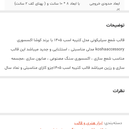
ابعاد حدودی خروجی
با ابعاد 8 * 10 سانت و ( پهنای کف 2 سانت)
کار
توضیحات
قالب شمع سیلیکونی مدل کتیبه اسب 1405 با برند کوشا اکسسوری
koshaaccessory مدلی مناسبتی ، استثنایی و جدید میباشد این قالب
مناسب شمع سازی ، اکسسوری سنگ مصنوعی ، صابون سازی ،مجسمه
سازی و رزین میباشد قالب کتیبه اسب 1405جزو کارای مناسبتی و نماد سال
1405 میباشد که با بالاترین کیفیت و بهترین نوع سیلیکون تولید شده
است قالب با تضمین بدون حباب ، نرم و قابل انعطاف میباشد ابعاد
نظرات
حدودی خروجی کتیبه اسب 1405 از قالب با ابعاد 8 * 10 سانت و ( پهنای
کف 2 سانت) میباشد
دسته‌بندی
:
ابزار هنری و قالب