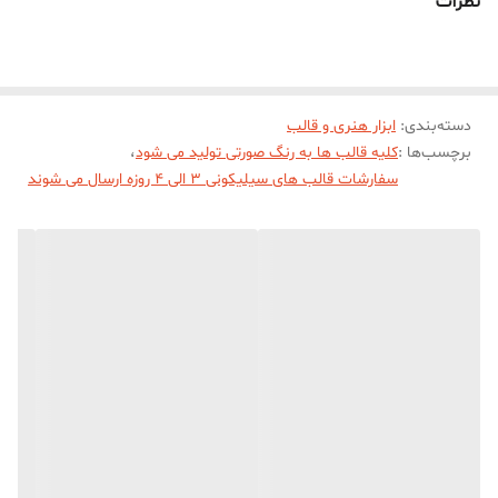
نظرات
سانت و پهنای کف 1/5 سانت میباشد .هر دو تا حروف در یک قالب زده
شده و مجموعا 2 تا قالب هستش
دسته‌بندی
:
ابزار هنری و قالب
برچسب‌ها :
کلیه قالب ها به رنگ صورتی تولید می شود
،
سفارشات قالب های سیلیکونی 3 الی 4 روزه ارسال می شوند