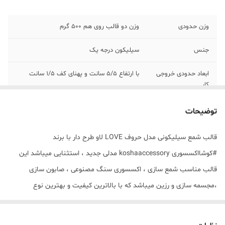
وزن حدودی
وزن دو قالب روی هم 500 گرم
جنس
سیلیکون درجه یک
ابعاد حدودی خروجی
با ارتفاع 5/5 سانت و پهنای کف 1/5 سانت
کار
توضیحات
قالب شمع سیلیکونی مدل حروف LOVE لاو طرح دار با برند
#کوشااکسسوری koshaaccessory مدلی جدید ، استثنایی میباشد این
قالب مناسب شمع سازی ، اکسسوری سنگ مصنوعی ، صابون سازی
،مجسمه سازی و رزین میباشد که با بالاترین کیفیت و بهترین نوع
سیلیکون تولید شده است قالب با تضمین بدون حباب ، نرم و قابل
انعطاف میباشد ابعاد حدودی قالب حروف LOVE لاو طرح دار با ارتفاع 5/5