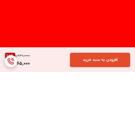
25
%
1,820,000
افزودن به سبد خرید
1,365,000
برگشت به بالا