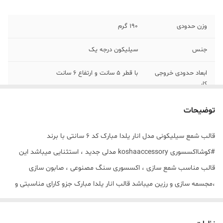
وزن حدودی
190 گرم
جنس
سیلیکون درجه یک
ابعاد حدودی خروجی
با قطر 5 سانت و ارتفاع 6 سانت
کار
توضیحات
قالب شمع سیلیکونی مدل انار یلدا مبارک کد 6 سانتی با برند
#کوشااکسسوری koshaaccessory مدلی جدید ، استثنایی میباشد این
قالب مناسب شمع سازی ، اکسسوری سنگ مصنوعی ، صابون سازی
،مجسمه سازی و رزین میباشد قالب انار یلدا مبارک جزو کارای مناسبتی و
یلدایی میباشد که با بالاترین کیفیت و بهترین نوع سیلیکون تولید شده
است قالب با تضمین بدون حباب ، نرم و قابل انعطاف میباشد ابعاد