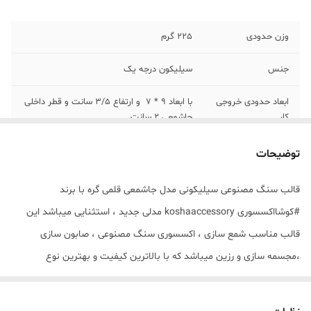
وزن حدودی
225 گرم
جنس
سیلیکون درجه یک
ابعاد حدودی خروجی
با ابعاد 9 * 7 و ارتفاع 3/5 سانت و قطر داخلی
کار
جاشمعی 2 سانت
توضیحات
قالب سنگ مصنوعی سیلیکونی مدل جاشمعی قلمی گره با برند
#کوشااکسسوری koshaaccessory مدلی جدید ، استثنایی میباشد این
قالب مناسب شمع سازی ، اکسسوری سنگ مصنوعی ، صابون سازی
،مجسمه سازی و رزین میباشد که با بالاترین کیفیت و بهترین نوع
سیلیکون تولید شده است قالب با تضمین بدون حباب ، نرم و قابل
انعطاف میباشد سایز حدودی خروجی جاشمعی قلمی گره از قالب با ابعاد 9