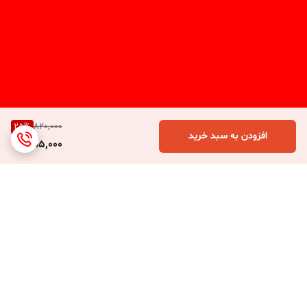
25
%
820,000
افزودن به سبد خرید
615,000
برگشت به بالا