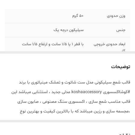
وزن حدودی
50 گرم
جنس
سیلیکون درجه یک
ابعاد حدودی خروجی
با قطر 1 یا 1/5 سانت و ارتفاع 1/5 سانت
کار
توضیحات
قالب شمع سیلیکونی مدل ست شاتوت و تمشک مینیاتوری با برند
#کوشااکسسوری koshaaccessory مدلی جدید ، استثنایی میباشد این
قالب مناسب شمع سازی ، اکسسوری سنگ مصنوعی ، صابون سازی
،مجسمه سازی و رزین میباشد که با بالاترین کیفیت و بهترین نوع
سیلیکون تولید شده است قالب با تضمین بدون حباب ، نرم و قابل
انعطاف میباشد سایز حدودی خروجی هرکدام از تمشک ها و شاتوت ها از