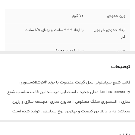
وزن حدودی
70 گرم
ابعاد حدودی خروجی
با ابعاد 6 * 6 سانت و پهنای 1/5 سانت
کار
جنس
سیلیکون درجه یک
توضیحات
قالب شمع سیلیکونی مدل گیفت عنکبوت با برند #کوشااکسسوری
koshaaccessory مدلی جدید ، استثنایی میباشد این قالب مناسب شمع
سازی ، اکسسوری سنگ مصنوعی ، صابون سازی ،مجسمه سازی و رزین
میباشد که با بالاترین کیفیت و بهترین نوع سیلیکون تولید شده است
قالب با تضمین بدون حباب ، نرم و قابل انعطاف میباشد سایز حدودی
خروجی گیفت عنکبوت از قالب با ابعاد 6 * 6 سانت و پهنای 1/5 سانت