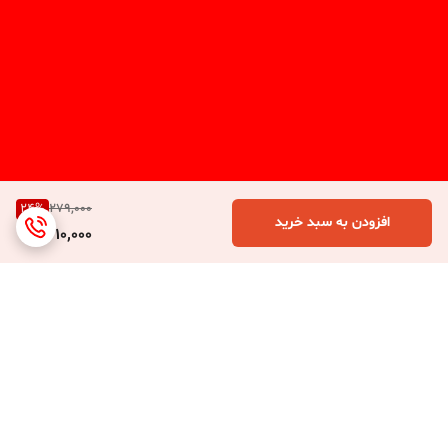
24
%
279,000
افزودن به سبد خرید
210,000
برگشت به بالا