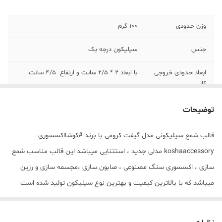
وزن حدودی
100 گرم
جنس
سیلیکون درجه یک
ابعاد حدودی خروجی
با ابعاد 2 * 2/5 سانت و ارتفاع 4/5 سانت
کار
توضیحات
قالب شمع سیلیکونی مدل گیفت کرومی با برند #کوشااکسسوری
koshaaccessory مدلی جدید ، استثنایی میباشد این قالب مناسب شمع
سازی ، اکسسوری سنگ مصنوعی ، صابون سازی ،مجسمه سازی و رزین
میباشد که با بالاترین کیفیت و بهترین نوع سیلیکون تولید شده است
قالب با تضمین بدون حباب ، نرم و قابل انعطاف میباشد سایز حدودی
خروجی گیفت کرومی از قالب با ابعاد 2 * 2/5 سانت و ارتفاع 4/5 سانت