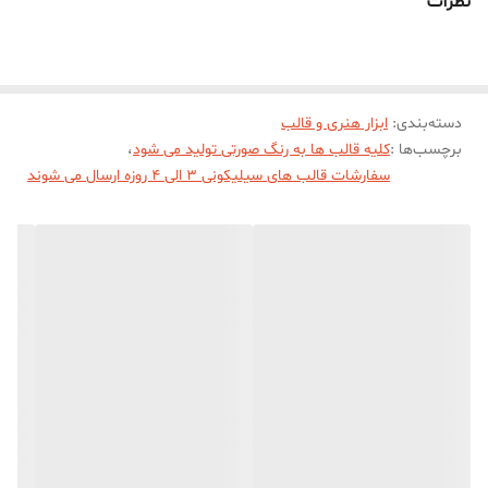
نظرات
میباشد . (قالب دارای دو برش از طرفین جهت درآوردن خروجی کرومی از
قالب میباشد)
دسته‌بندی
:
ابزار هنری و قالب
برچسب‌ها :
کلیه قالب ها به رنگ صورتی تولید می شود
،
سفارشات قالب های سیلیکونی 3 الی 4 روزه ارسال می شوند