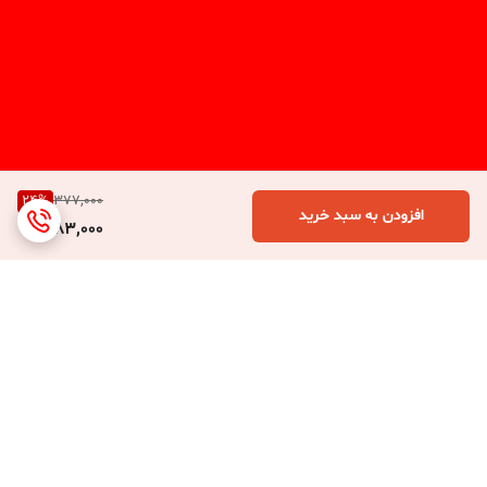
24
%
377,000
افزودن به سبد خرید
283,000
برگشت به بالا