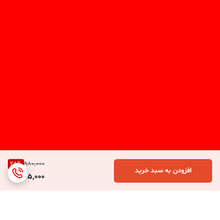
25
%
980,000
افزودن به سبد خرید
735,000