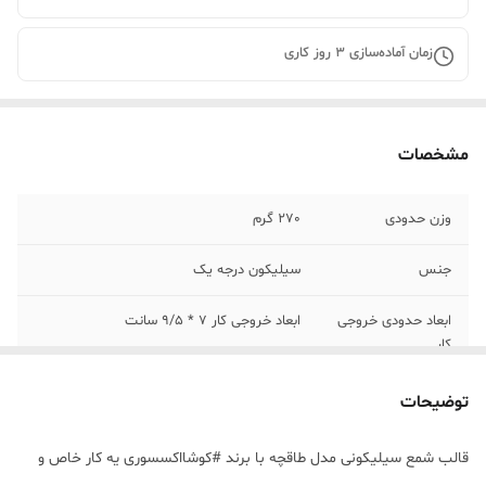
زمان آماده‌سازی
3
روز کاری
مشخصات
وزن حدودی
270 گرم
جنس
سیلیکون درجه یک
ابعاد حدودی خروجی
ابعاد خروجی کار 7 * 9/5 سانت
کار
توضیحات
قالب شمع سیلیکونی مدل طاقچه با برند #کوشااکسسوری یه کار خاص و