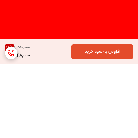
14
%
1,350,000
افزودن به سبد خرید
1,148,000
برگشت به بالا