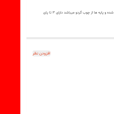
ابعاد تخته سرو پایه دار طرح خورشید کد F 101 با اندازه 30 * 28 سانت با ارتفاع ۸ سانت میباشد تخته روستیک از چوب درخت توت درست شده و پایه ها از چوب گردو میباشد دارای 3 تا پای
افزودن نظر