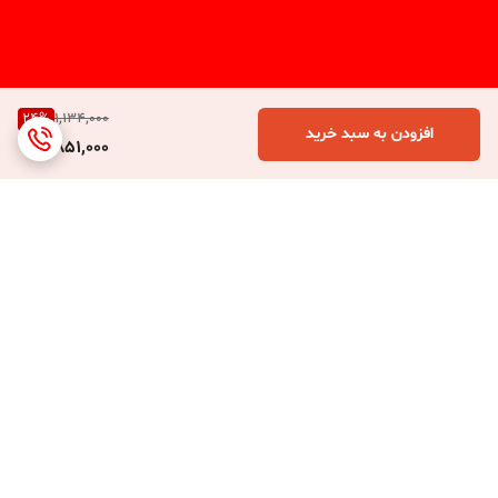
24
%
1,134,000
افزودن به سبد خرید
851,000
برگشت به بالا