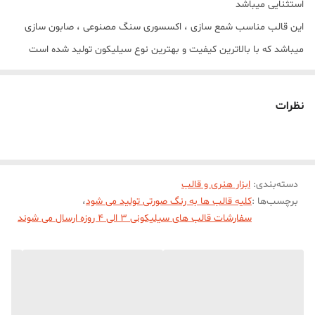
استثنایی میباشد
این قالب مناسب شمع سازی ، اکسسوری سنگ مصنوعی ، صابون سازی
میباشد که با بالاترین کیفیت و بهترین نوع سیلیکون تولید شده است
قالب با تضمین بدون حباب ، نرم و قابل انعطاف میباشد
ارتفاع خروجی کار 12 سانت
نظرات
مهم : (((قالب دارای یک برش از یک طرف جهت درآوردن خروجی کار از قالب
میباشد))))
دسته‌بندی
:
ابزار هنری و قالب
برچسب‌ها :
کلیه قالب ها به رنگ صورتی تولید می شود
،
سفارشات قالب های سیلیکونی 3 الی 4 روزه ارسال می شوند