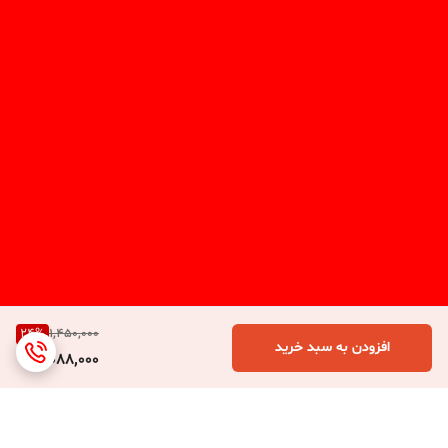
24
%
1,450,000
افزودن به سبد خرید
1,088,000