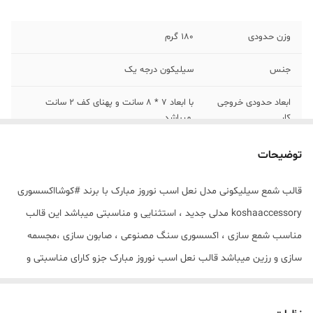
وزن حدودی
180 گرم
جنس
سیلیکون درجه یک
ابعاد حدودی خروجی
با ابعاد 7 * 8 سانت و پهنای کف 2 سانت
کار
میباشد .
توضیحات
قالب شمع سیلیکونی مدل نعل اسب نوروز مبارک با برند #کوشااکسسوری
koshaaccessory مدلی جدید ، استثنایی و مناسبتی میباشد این قالب
مناسب شمع سازی ، اکسسوری سنگ مصنوعی ، صابون سازی ،مجسمه
سازی و رزین میباشد قالب نعل اسب نوروز مبارک جزو کارای مناسبتی و
نوروزی میباشد که با بالاترین کیفیت و بهترین نوع سیلیکون تولید شده
است قالب با تضمین بدون حباب ، نرم و قابل انعطاف میباشد سایز