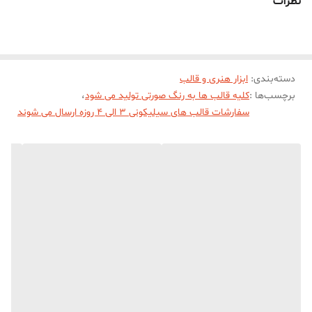
نظرات
حدودی خروجی نعل اسب از قالب با ابعاد 7 * 8 سانت و پهنای کف 2
سانت میباشد .
دسته‌بندی
:
ابزار هنری و قالب
برچسب‌ها :
کلیه قالب ها به رنگ صورتی تولید می شود
،
سفارشات قالب های سیلیکونی 3 الی 4 روزه ارسال می شوند