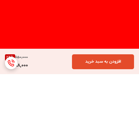
24
%
650,000
افزودن به سبد خرید
488,000
برگشت به بالا