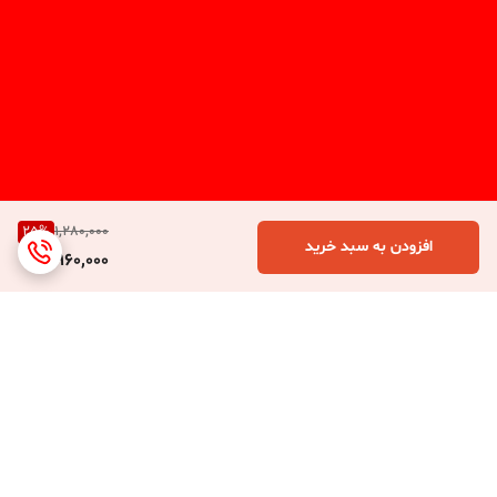
25
%
1,280,000
افزودن به سبد خرید
960,000
برگشت به بالا