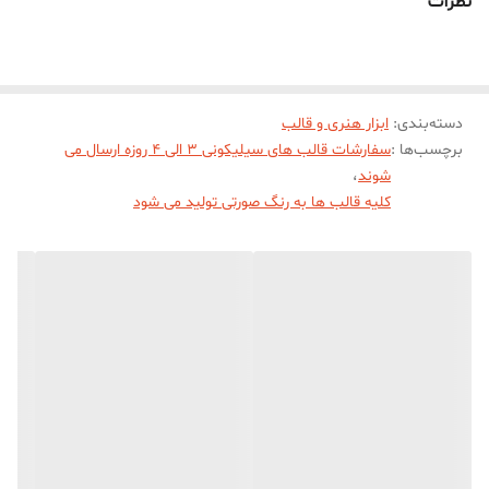
نظرات
قابل انعطاف میباشد سایز حدودی خروجی ظرف هفت سین مارسلا از قالب
با قطر بیرونی 11 سانت و قطر داخلی 7/5 سانت و ارتفاع 3/5 سانت
میباشد .
دسته‌بندی
:
ابزار هنری و قالب
برچسب‌ها :
سفارشات قالب های سیلیکونی 3 الی 4 روزه ارسال می
شوند
،
کلیه قالب ها به رنگ صورتی تولید می شود