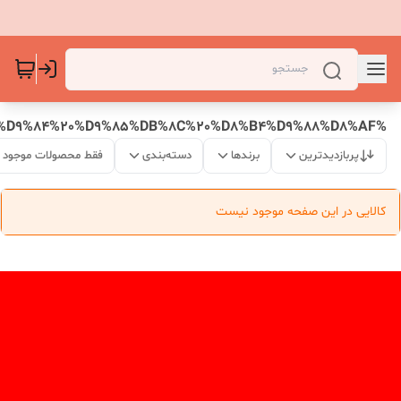
%D8%B3%D9%81%D8%A7%D8%B1%D8%B4%D8%A7%D8%AA%20%D9%82%D8%A7%D9%84%D8%A8%20%D9%87%D8%A7%DB%8C%20%D8%B3%DB%8C%D9%84%DB%8C%DA%A9%D9%88%D9%86%DB%8C%202%20%D8%A7%D9%84%DB%8C%203%20%D8%B1%D9%88%D8%B2%D9%87%20%D8%A7%D8%B1%D8%B3%D8%A7%D9%84%20%D9%85%DB%8C%20%D8%B4%D9%88%D8%AF
پربازدیدترین
برندها
دسته‌بندی
فقط محصولات موجود
کالایی در این صفحه موجود نیست