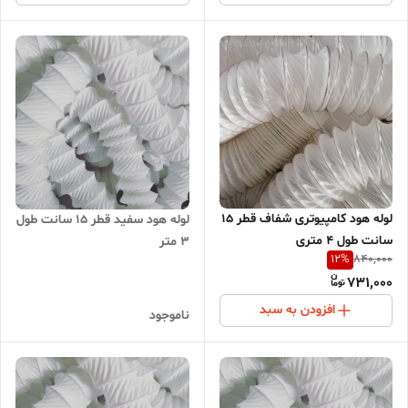
لوله هود کامپیوتری شفاف قطر 15
لوله هود سفید قطر 15 سانت طول
سانت طول 4 متری
3 متر
12
%
840,000
731,000
افزودن به سبد
ناموجود