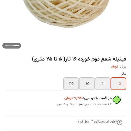
فیتیله شمع موم خورده 16 تار( 5 تا 25 متری)
برند:
کوشا
متر
25
15
10
5
هر قسط با ترب‌پی:
۹٬۲۵۰
تومان
۴ قسط ماهانه. بدون سود، چک و ضامن.
زمان آماده‌سازی
3
روز کاری