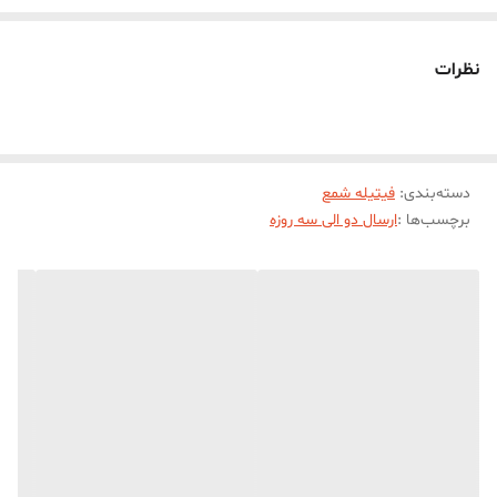
فيتيله هاي موم خورده ايستايي بيشتري نسبت به فتيتيله هاي پارافيني و
اسيد خورده دارند
نظرات
فيتيله بايد متناسب با قطر شمع شما انتخاب شود
دسته‌بندی
:
فیتیله شمع
برچسب‌ها :
ارسال دو الی سه روزه