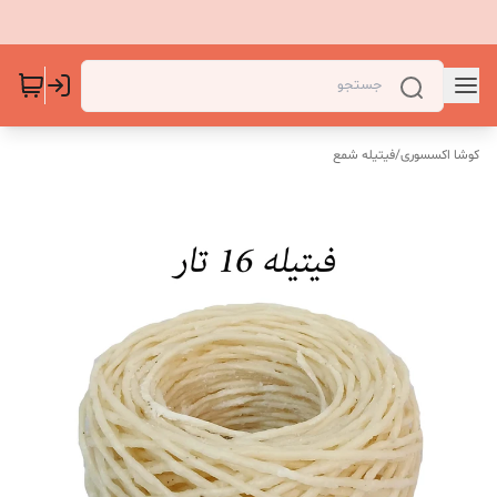
کوشا اکسسوری
/
فیتیله شمع