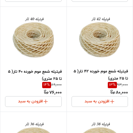
فیتیله شمع موم خورده 42 تار( 5
فیتیله شمع موم خورده 40 تار( 5
تا 25 متری)
تا 25 متری)
14
%
13
%
89,000
93,000
76,000
80,000
افزودن به سبد
افزودن به سبد