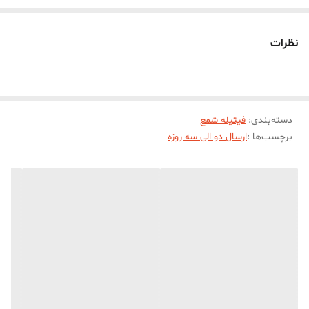
فيتيله هاي موم خورده ايستايي بيشتري نسبت به فتيتيله هاي پارافيني و
اسيد خورده دارند
نظرات
فيتيله بايد متناسب با قطر شمع شما انتخاب شود
دسته‌بندی
:
فیتیله شمع
برچسب‌ها :
ارسال دو الی سه روزه