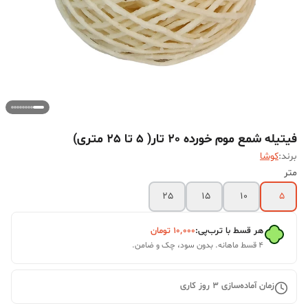
فیتیله شمع موم خورده 20 تار( 5 تا 25 متری)
برند:
کوشا
متر
25
15
10
5
هر قسط با ترب‌پی:
۱۰٬۰۰۰
تومان
۴ قسط ماهانه. بدون سود، چک و ضامن.
زمان آماده‌سازی
3
روز کاری