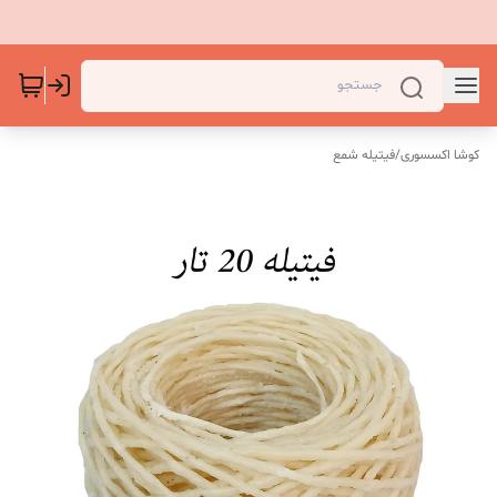
کوشا اکسسوری
/
فیتیله شمع