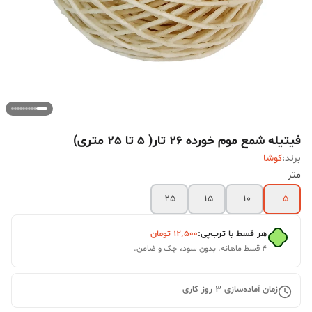
فیتیله شمع موم خورده 26 تار( 5 تا 25 متری)
برند:
کوشا
متر
25
15
10
5
هر قسط با ترب‌پی:
۱۲٬۵۰۰
تومان
۴ قسط ماهانه. بدون سود، چک و ضامن.
زمان آماده‌سازی
3
روز کاری