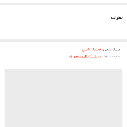
فيتيله هاي موم خورده ايستايي بيشتري نسبت به فتيتيله هاي پارافيني و
اسيد خورده دارند
نظرات
فيتيله بايد متناسب با قطر شمع شما انتخاب شود
دسته‌بندی
:
فیتیله شمع
برچسب‌ها :
ارسال دو الی سه روزه