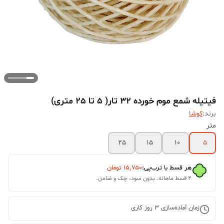
فیتیله شمع موم خورده 32 تار( 5 تا 25 متری)
برند:
کوشا
متر
25
15
10
5
هر قسط با ترب‌پی:
۱۵٬۷۵۰
تومان
۴ قسط ماهانه. بدون سود، چک و ضامن.
زمان آماده‌سازی
3
روز کاری