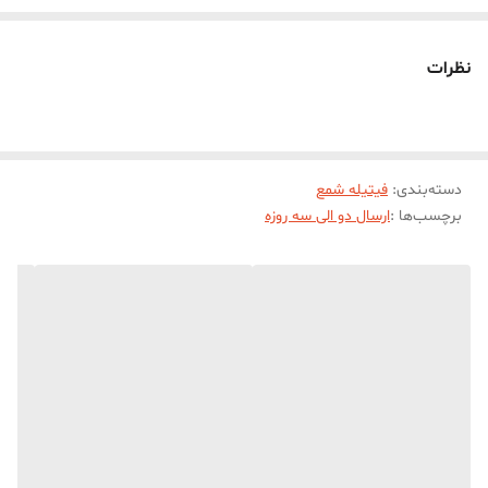
فيتيله هاي موم خورده ايستايي بيشتري نسبت به فتيتيله هاي پارافيني و
اسيد خورده دارند
نظرات
فيتيله بايد متناسب با قطر شمع شما انتخاب شود
دسته‌بندی
:
فیتیله شمع
برچسب‌ها :
ارسال دو الی سه روزه