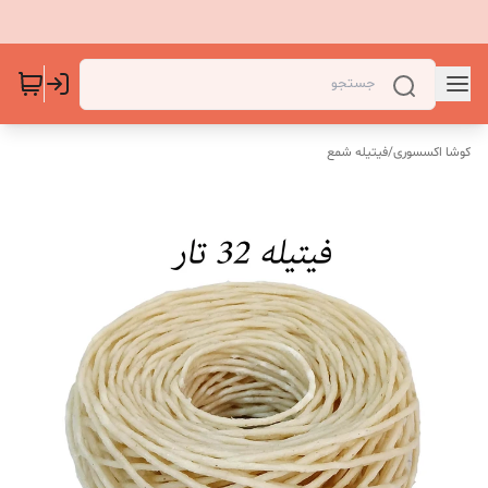
کوشا اکسسوری
/
فیتیله شمع