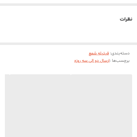
فيتيله هاي موم خورده ايستايي بيشتري نسبت به فتيتيله هاي پارافيني و
اسيد خورده دارند
نظرات
فيتيله بايد متناسب با قطر شمع شما انتخاب شود
دسته‌بندی
:
فیتیله شمع
برچسب‌ها :
ارسال دو الی سه روزه