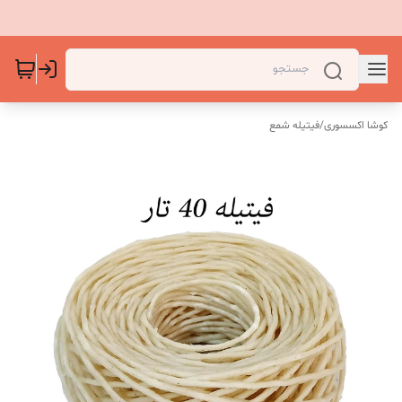
کوشا اکسسوری
/
فیتیله شمع