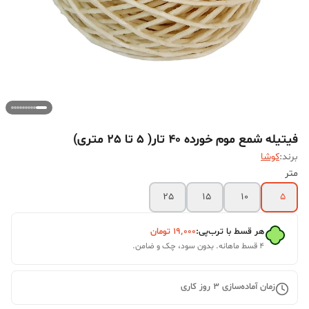
فیتیله شمع موم خورده 40 تار( 5 تا 25 متری)
برند:
کوشا
متر
25
15
10
5
هر قسط با ترب‌پی:
۱۹٬۰۰۰
تومان
۴ قسط ماهانه. بدون سود، چک و ضامن.
زمان آماده‌سازی
3
روز کاری