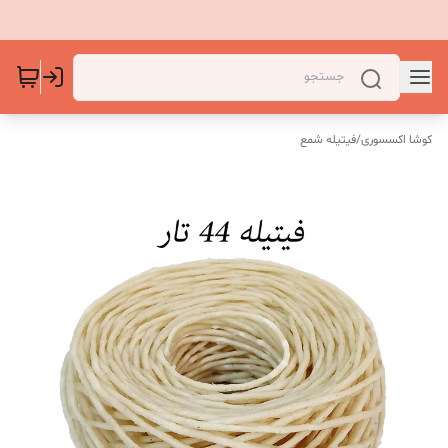
کوشا اکسسوری
/
فیتیله شمع