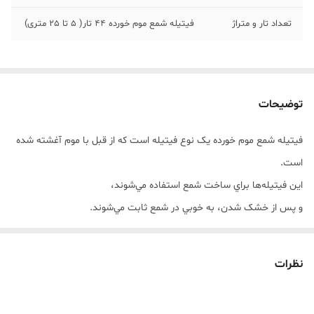
تعداد تار و متراژ
فیتیله شمع موم خورده 44 تار( 5 تا 25 متری)
توضیحات
فيتيله شمع موم خورده يک نوع فيتيله است که از قبل با موم آغشته شده
است.
اين فيتيله‌ها براي ساخت شمع استفاده مي‌شوند،
و پس از خشک شدن، به خوبي در شمع ثابت مي‌شوند.
فيتيله هاي موم خورده ايستايي بيشتري نسبت به فتيتيله هاي پارافيني و
اسيد خورده دارند
نظرات
فيتيله بايد متناسب با قطر شمع شما انتخاب شود