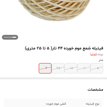
فیتیله شمع موم خورده 44 تار( 5 تا 25 متری)
برند:
کوشا
متر
۴
25
15
10
5
مشخصات
نوع فیتیله
کنفی موم خورده