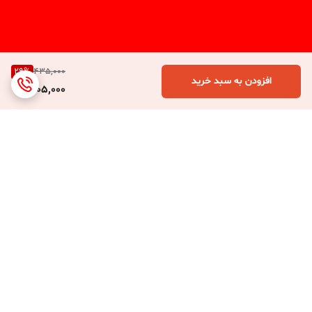
29
%
435,000
افزودن به سبد خرید
305,000
برگشت به بالا