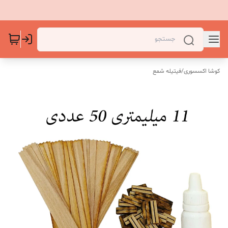
کوشا اکسسوری
/
فیتیله شمع