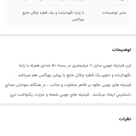
سایر توضیحات
با پایه نگهدارنده و یک قطره چکان مایع
بوراکس
توضیحات
این فيتيله چوبي سایز 11 میلیمتری در بسته 50 عددی همراه با پايه
نگهدارنده و حاوی یک قطره چکان مایع یا روغن بوراکس هم میباشد .
فیتیله های چوبی علاوه بر ظاهر متفاوت و جذاب ، در هنگام سوختن صداي
دلنشيني ايجاد ميکنند . فيتيله هاي چوبي شعله و حرارت يکنواخت تري
ايجاد ميکنند و نسبت به فيتيله هاي نخ پنبه اي شعله بزرگتري دارند .
براي دوام بيشتر فيتيله چوبی را به مايع يا روغن بوراکس آغشته کنيد.
نظرات