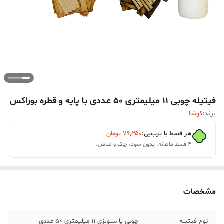
فیتیله چوبی 11 میلیمتری 50 عددی با پایه و قطره بوراکس
برند:
کوشا
هر قسط با ترب‌پی:
۷۶٬۲۵۰
تومان
۴ قسط ماهانه. بدون سود، چک و ضامن.
مشخصات
نوع فیتیله
چوبی یا سلولزی 11 میلیمتری 50 عددی