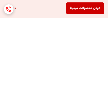
ناموجود
دیدن محصولات مرتبط
برگشت به بالا
ارسال 3 الی 4 روزه کلیه
پشتیبانی 7 روز هفته (10
محصولات
صبح تا 8 شب )