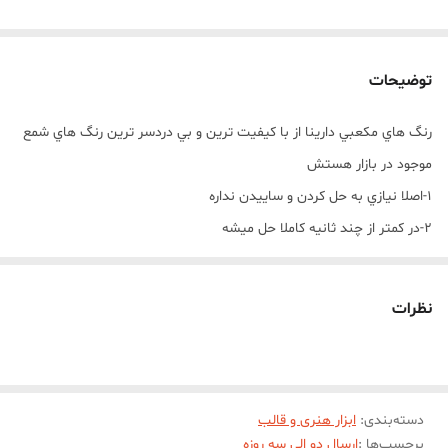
توضیحات
رنگ هاي مکعبي دارينا از با کيفيت ترين و بي دردسر ترين رنگ هاي شمع
موجود در بازار هستش
1-اصلا نيازي به حل کردن و ساييدن نداره
2-در کمتر از چند ثانيه کاملا حل ميشه
3-اصلا ته نشيني و دو رنگي داخل شمع نداره
4-بيشترين تنوع طيف رنگ رو از بين رنگ هاي شمع داره
نظرات
5-تولید با بهترين کيفيت مواد اوليه و رنگ دهی بالا
نحوه استفاده از رنگ هاي مکعبي دارينا :
استفاده از رنگ هاي مکعبي دارینا بسيار آسان و راحت هستند و شما
دسته‌بندی
:
ابزار هنری و قالب
دردسرهاي حل کردن و يا ساييدن مثل رنگ هاي ديگه رو نداريد
برچسب‌ها :
ارسال دو الی سه روزه