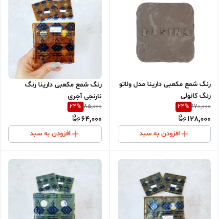
رنگ شمع مکعبی دارینا مدل ولاتو
رنگ شمع مکعبی دارینا رنگ
رنگ کانولی
نارنجی آجری
24
%
24
%
85,000
170,000
64,000
128,000
افزودن به سبد
افزودن به سبد