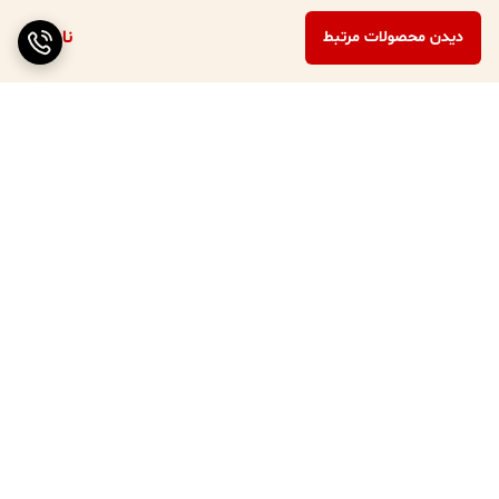
ناموجود
دیدن محصولات مرتبط
برگشت به بالا
ارسال 3 الی 4 روزه کلیه
پشتیبانی 7 روز هفته (10
محصولات
صبح تا 8 شب )