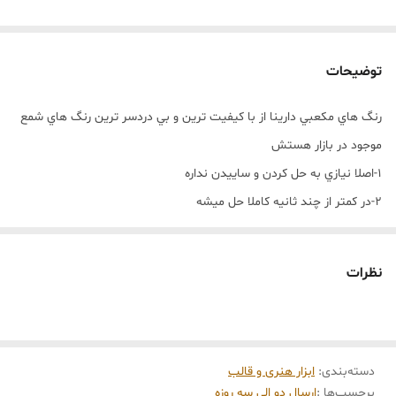
توضیحات
رنگ هاي مکعبي دارينا از با کيفيت ترين و بي دردسر ترين رنگ هاي شمع
موجود در بازار هستش
1-اصلا نيازي به حل کردن و ساييدن نداره
2-در کمتر از چند ثانيه کاملا حل ميشه
3-اصلا ته نشيني و دو رنگي داخل شمع نداره
4-بيشترين تنوع طيف رنگ رو از بين رنگ هاي شمع داره
نظرات
5-تولید با بهترين کيفيت مواد اوليه و رنگ دهی بالا
نحوه استفاده از رنگ هاي مکعبي دارينا :
استفاده از رنگ هاي مکعبي دارینا بسيار آسان و راحت هستند و شما
دسته‌بندی
:
ابزار هنری و قالب
دردسرهاي حل کردن و يا ساييدن مثل رنگ هاي ديگه رو نداريد
برچسب‌ها :
ارسال دو الی سه روزه