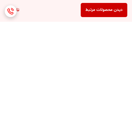
ناموجود
دیدن محصولات مرتبط
برگشت به بالا
ارسال 3 الی 4 روزه کلیه
پشتیبانی 7 روز هفته (10
محصولات
صبح تا 8 شب )