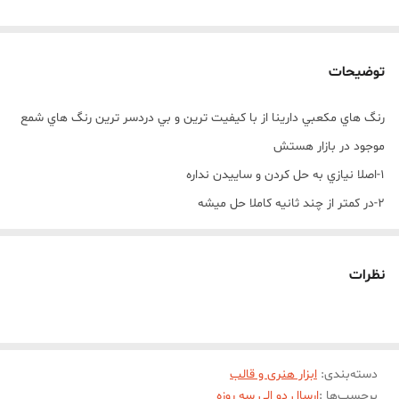
توضیحات
رنگ هاي مکعبي دارينا از با کيفيت ترين و بي دردسر ترين رنگ هاي شمع
موجود در بازار هستش
1-اصلا نيازي به حل کردن و ساييدن نداره
2-در کمتر از چند ثانيه کاملا حل ميشه
3-اصلا ته نشيني و دو رنگي داخل شمع نداره
4-بيشترين تنوع طيف رنگ رو از بين رنگ هاي شمع داره
نظرات
5-تولید با بهترين کيفيت مواد اوليه و رنگ دهی بالا
نحوه استفاده از رنگ هاي مکعبي دارينا :
استفاده از رنگ هاي مکعبي دارینا بسيار آسان و راحت هستند و شما
دسته‌بندی
:
ابزار هنری و قالب
دردسرهاي حل کردن و يا ساييدن مثل رنگ هاي ديگه رو نداريد
برچسب‌ها :
ارسال دو الی سه روزه