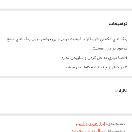
توضیحات
رنگ هاي مکعبي دارينا از با کيفيت ترين و بي دردسر ترين رنگ هاي شمع
موجود در بازار هستش
1-اصلا نيازي به حل کردن و ساييدن نداره
2-در کمتر از چند ثانيه کاملا حل ميشه
3-اصلا ته نشيني و دو رنگي داخل شمع نداره
4-بيشترين تنوع طيف رنگ رو از بين رنگ هاي شمع داره
نظرات
5-تولید با بهترين کيفيت مواد اوليه و رنگ دهی بالا
نحوه استفاده از رنگ هاي مکعبي دارينا :
استفاده از رنگ هاي مکعبي دارینا بسيار آسان و راحت هستند و شما
دسته‌بندی
:
ابزار هنری و قالب
دردسرهاي حل کردن و يا ساييدن مثل رنگ هاي ديگه رو نداريد
برچسب‌ها :
ارسال دو الی سه روزه