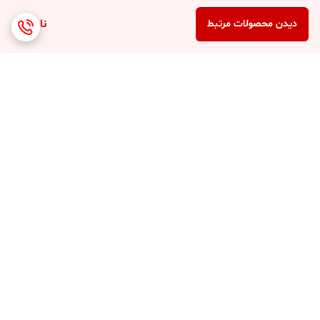
ناموجود
دیدن محصولات مرتبط
برگشت به بالا
ارسال 3 الی 4 روزه کلیه
پشتیبانی 7 روز هفته (10
محصولات
صبح تا 8 شب )