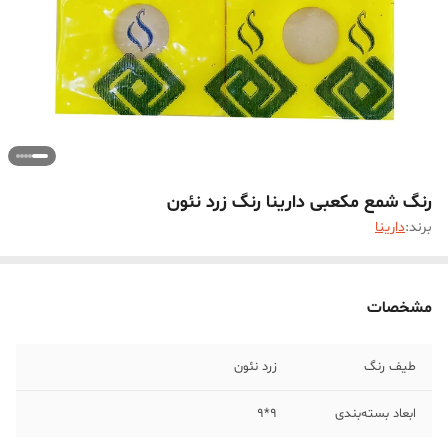
رنگ شمع مکعبی دارینا رنگ زرد نئون
برند:
دارینا
مشخصات
طیف رنگ
زرد نئون
ابعاد بسته‌بندی
9*9