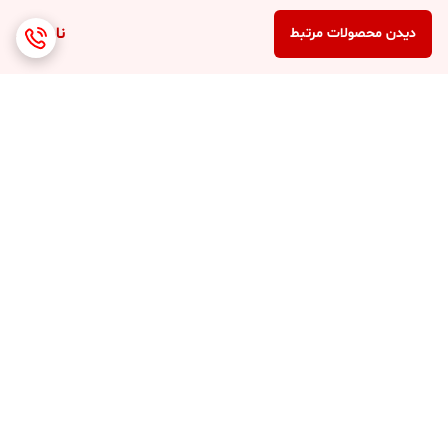
ناموجود
دیدن محصولات مرتبط
برگشت به بالا
ارسال 3 الی 4 روزه کلیه
پشتیبانی 7 روز هفته (10
محصولات
صبح تا 8 شب )