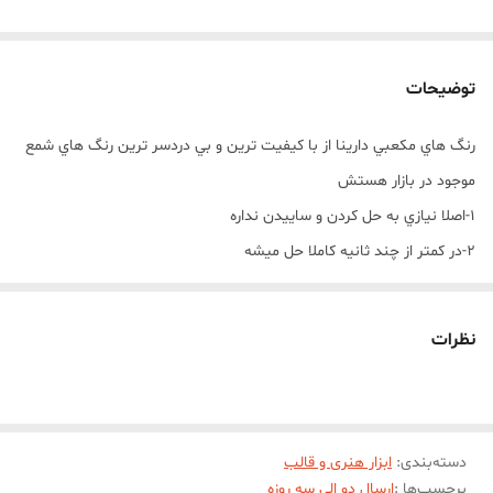
توضیحات
رنگ هاي مکعبي دارينا از با کيفيت ترين و بي دردسر ترين رنگ هاي شمع
موجود در بازار هستش
1-اصلا نيازي به حل کردن و ساييدن نداره
2-در کمتر از چند ثانيه کاملا حل ميشه
3-اصلا ته نشيني و دو رنگي داخل شمع نداره
4-بيشترين تنوع طيف رنگ رو از بين رنگ هاي شمع داره
نظرات
5-تولید با بهترين کيفيت مواد اوليه و رنگ دهی بالا
نحوه استفاده از رنگ هاي مکعبي دارينا :
استفاده از رنگ هاي مکعبي دارینا بسيار آسان و راحت هستند و شما
دسته‌بندی
:
ابزار هنری و قالب
دردسرهاي حل کردن و يا ساييدن مثل رنگ هاي ديگه رو نداريد
برچسب‌ها :
ارسال دو الی سه روزه