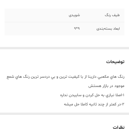
طیف رنگ
شویدی
ابعاد بسته‌بندی
9*9
توضیحات
رنگ هاي مکعبي دارينا از با کيفيت ترين و بي دردسر ترين رنگ هاي شمع
موجود در بازار هستش
1-اصلا نيازي به حل کردن و ساييدن نداره
2-در کمتر از چند ثانيه کاملا حل ميشه
3-اصلا ته نشيني و دو رنگي داخل شمع نداره
4-بيشترين تنوع طيف رنگ رو از بين رنگ هاي شمع داره
نظرات