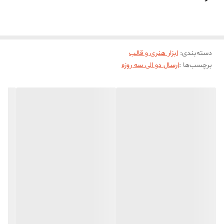
5-تولید با بهترين کيفيت مواد اوليه و رنگ دهی بالا
نحوه استفاده از رنگ هاي مکعبي دارينا :
استفاده از رنگ هاي مکعبي دارینا بسيار آسان و راحت هستند و شما
دسته‌بندی
:
ابزار هنری و قالب
دردسرهاي حل کردن و يا ساييدن مثل رنگ هاي ديگه رو نداريد
برچسب‌ها :
ارسال دو الی سه روزه
طريقه استفاده از اين رنگ هاي مکعبي دارینا به اين صورت هستش زماني
که پارافينتون رو از روي حرارت برميداريد
، به ميزاني که ميخواين پارافينتون پررنگ يا کمرنگ باشه از اين مکعب ها
داخل پارافين ميندازيد
و با دو تا هم زدن ساده کل حجم پارافينتون رنگ دهي کاملا يکدستي پيدا
ميکنه (بدون ته نشيني )
نکته :روي گاز رنگ اضافه نکنيد رنگ ميسوزه و ته نشين ميشه!!
رنگ های مکعبی دارینا بدون کوچکترين ناخالصي و از بهترين نوع مواد
اوليه تولید می شوند و به خاطر همین استفاده از این رنگ ها باعث ميشه
همیشه خروجی شمع هاتون رو براق و يکدست داشته باشيد