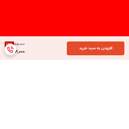
24
%
85,000
افزودن به سبد خرید
64,000
برگشت به بالا