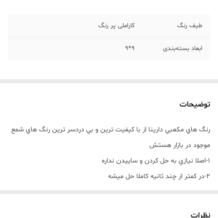
طیف رنگ
کاراملی پر رنگ
ابعاد بسته‌بندی
9*9
توضیحات
رنگ هاي مکعبي دارينا از با کيفيت ترين و بي دردسر ترين رنگ هاي شمع
موجود در بازار هستش
1-اصلا نيازي به حل کردن و ساييدن نداره
2-در کمتر از چند ثانيه کاملا حل ميشه
3-اصلا ته نشيني و دو رنگي داخل شمع نداره
4-بيشترين تنوع طيف رنگ رو از بين رنگ هاي شمع داره
نظرات