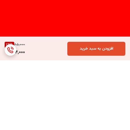
24
%
85,000
افزودن به سبد خرید
64,000
برگشت به بالا