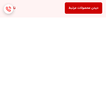
ناموجود
دیدن محصولات مرتبط
برگشت به بالا
ارسال 3 الی 4 روزه کلیه
پشتیبانی 7 روز هفته (10
محصولات
صبح تا 8 شب )