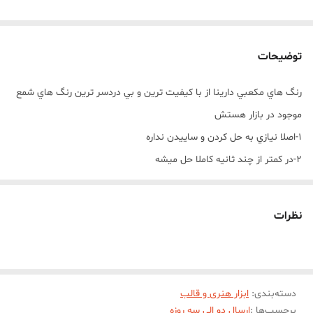
توضیحات
رنگ هاي مکعبي دارينا از با کيفيت ترين و بي دردسر ترين رنگ هاي شمع
موجود در بازار هستش
1-اصلا نيازي به حل کردن و ساييدن نداره
2-در کمتر از چند ثانيه کاملا حل ميشه
3-اصلا ته نشيني و دو رنگي داخل شمع نداره
4-بيشترين تنوع طيف رنگ رو از بين رنگ هاي شمع داره
نظرات
5-تولید با بهترين کيفيت مواد اوليه و رنگ دهی بالا
نحوه استفاده از رنگ هاي مکعبي دارينا :
استفاده از رنگ هاي مکعبي دارینا بسيار آسان و راحت هستند و شما
دسته‌بندی
:
ابزار هنری و قالب
دردسرهاي حل کردن و يا ساييدن مثل رنگ هاي ديگه رو نداريد
برچسب‌ها :
ارسال دو الی سه روزه