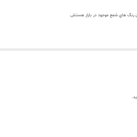
ين رنگ هاي شمع موجود در بازار هستش
تند و شما دردسرهاي حل کردن و يا ساييدن مثل رنگ هاي ديگه رو نداريد
 هستش زماني که پارافينتون رو از روي حرارت برميداريد
د.
از اين مکعب ها داخل پارافين ميندازيد
ا يکدستي پيدا ميکنه (بدون ته نشيني )
يشه!!
رين نوع مواد اوليه تولید می شوند و به خاطر همین استفاده از این رنگ ها با