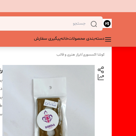
دسته‌بندی محصولات
خانه
پیگیری سفارش
کوشا اکسسوری
/
ابزار هنری و قالب
ر
بر
دس
بر
ط
س