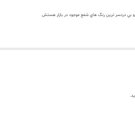
ن و بي دردسر ترين رنگ هاي شمع موجود در بازار هستش
تند و شما دردسرهاي حل کردن و يا ساييدن مثل رنگ هاي ديگه رو نداريد
 هستش زماني که پارافينتون رو از روي حرارت برميداريد
د.
از اين مکعب ها داخل پارافين ميندازيد
ا يکدستي پيدا ميکنه (بدون ته نشيني )
يشه!!
رين نوع مواد اوليه تولید می شوند و به خاطر همین استفاده از این رنگ ها با