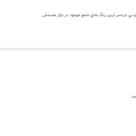
ن و بي دردسر ترين رنگ هاي شمع موجود در بازار هستش
تند و شما دردسرهاي حل کردن و يا ساييدن مثل رنگ هاي ديگه رو نداريد
 هستش زماني که پارافينتون رو از روي حرارت برميداريد
د.
از اين مکعب ها داخل پارافين ميندازيد
ا يکدستي پيدا ميکنه (بدون ته نشيني )
يشه!!
رين نوع مواد اوليه تولید می شوند و به خاطر همین استفاده از این رنگ ها با