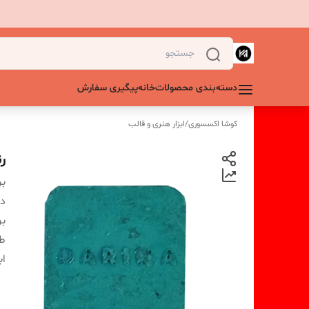
دسته‌بندی محصولات
خانه
پیگیری سفارش
کوشا اکسسوری
/
ابزار هنری و قالب
ر
بر
دس
بر
ط
اب