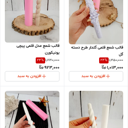
قالب شمع مدل قلمی پیچی
قالب شمع قلمی گلدار طرح دسته
یونیکورن
گل
24
%
24
%
1,230,000
1,350,000
923,000
1,013,000
افزودن به سبد
افزودن به سبد