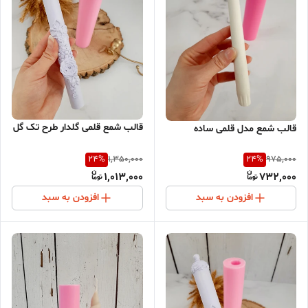
قالب شمع قلمی گلدار طرح تک گل
قالب شمع مدل قلمی ساده
24
%
24
%
1,350,000
975,000
1,013,000
732,000
افزودن به سبد
افزودن به سبد