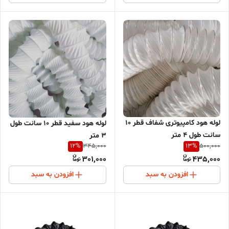
لوله هود کامپیوتری شفاف قطر 10
لوله هود سفید قطر 10 سانت طول
سانت طول 4 متر
3 متر
12
%
13
%
345,000
500,000
301,000
435,000
افزودن به سبد
افزودن به سبد