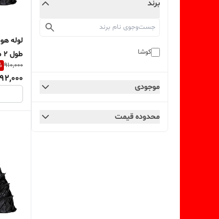
برند
کوشا
طول 2 متر
%
910,000
92,000
موجودی
محدوده قیمت