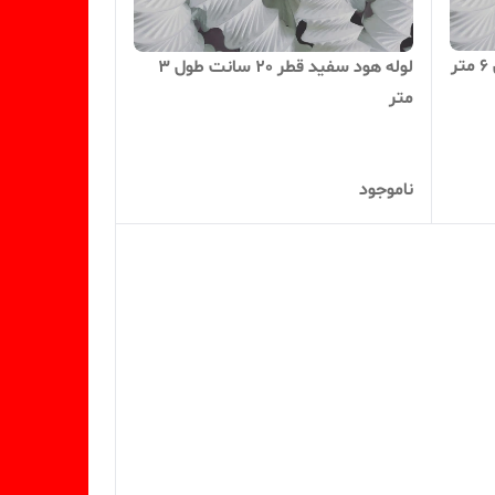
لوله هود سفید قطر 20 سانت طول 3
متر
ناموجود