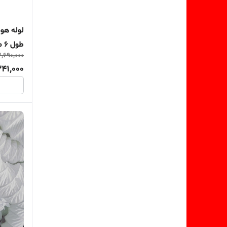
طول 6 متر
2,690,000
341,000