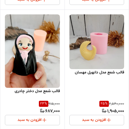
قالب شمع مدل دانهیل مهسان
قالب شمع مدل دختر چادری
24
%
25
%
915,000
2,540,000
687,000
1,905,000
افزودن به سبد
افزودن به سبد