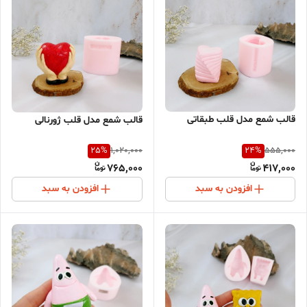
قالب شمع مدل قلب طبقاتی
قالب شمع مدل قلب ژورنالی
25
%
24
%
1,020,000
555,000
765,000
417,000
افزودن به سبد
افزودن به سبد