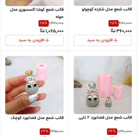
قالب شمع مدل شازده کوچولو
قالب شمع کوشا اکسسوری مدل
حوله
25
%
25
%
1,420,000
480,000
1,065,000
360,000
افزودن به سبد
افزودن به سبد
قالب شمع مدل فضانورد 2 تایی
قالب شمع مدل فضانورد کوچک
24
%
24
%
235,000
1,290,000