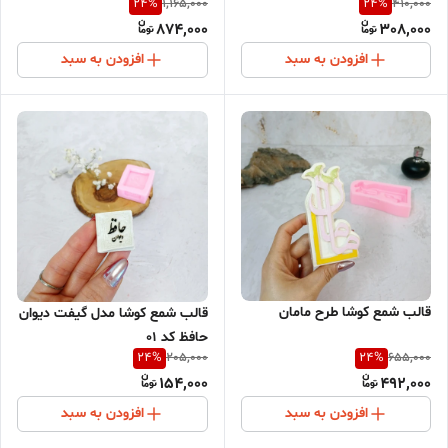
24
%
24
%
1,165,000
410,000
874,000
308,000
افزودن به سبد
افزودن به سبد
قالب شمع کوشا طرح مامان
قالب شمع کوشا مدل گیفت دیوان
حافظ کد 01
24
%
24
%
205,000
655,000
154,000
492,000
افزودن به سبد
افزودن به سبد