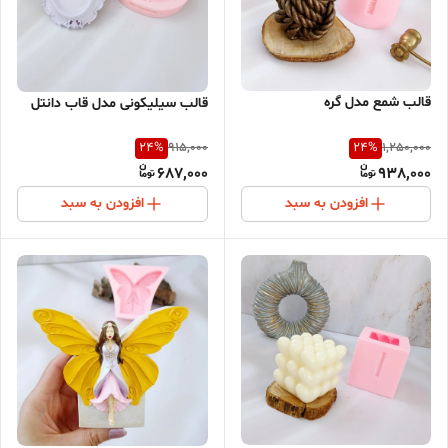
قالب شمع مدل گره
قالب سیلیکونی مدل قاب دانتل
24
%
24
%
915,000
1,250,000
687,000
938,000
افزودن به سبد
افزودن به سبد