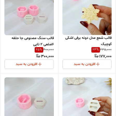
قالب شمع مدل دونه برفی اشکی
قالب سنگ مصنوعی جا حلقه
کوچیک
6ضلعی 2 تایی
25
%
24
%
400,000
235,000
300,000
177,000
افزودن به سبد
افزودن به سبد