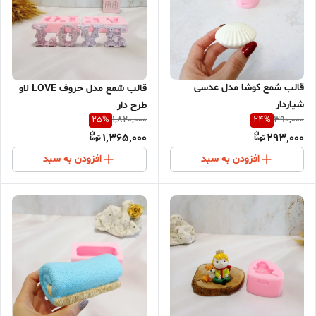
قالب شمع کوشا مدل عدسی
قالب شمع مدل حروف LOVE لاو
شیاردار
طرح دار
25
%
24
%
1,820,000
390,000
1,365,000
293,000
افزودن به سبد
افزودن به سبد