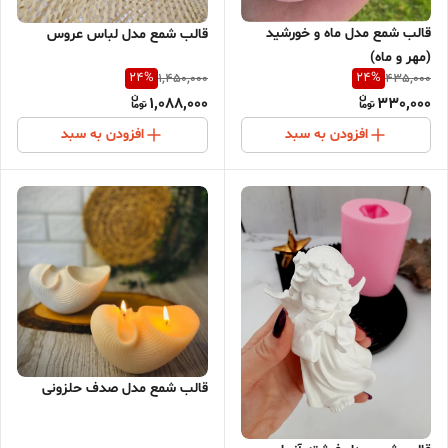
قالب شمع مدل ماه و خورشید
قالب شمع مدل لباس عروس
(مهر و ماه)
24
%
24
%
1,450,000
435,000
1,088,000
330,000
افزودن به سبد
افزودن به سبد
قالب شمع مدل صدف حلزونی