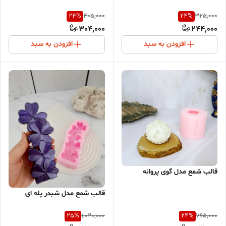
24
%
24
%
405,000
325,000
304,000
244,000
افزودن به سبد
افزودن به سبد
قالب شمع مدل گوی پروانه
قالب شمع مدل شبدر پله ای
25
%
24
%
1,020,000
765,000