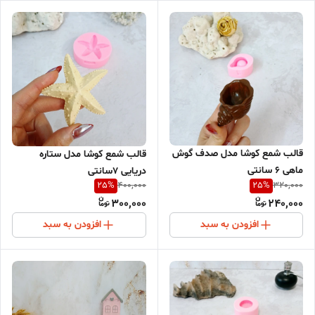
قالب شمع کوشا مدل صدف گوش
قالب شمع کوشا مدل ستاره
ماهی 6 سانتی
دریایی 7سانتی
25
%
25
%
400,000
320,000
300,000
240,000
افزودن به سبد
افزودن به سبد