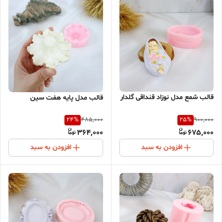
قالب شمع مدل نوزاد قنداقی گلدار
قالب مدل پایه هفت سین
24
%
25
%
485,000
900,000
364,000
675,000
افزودن به سبد
افزودن به سبد