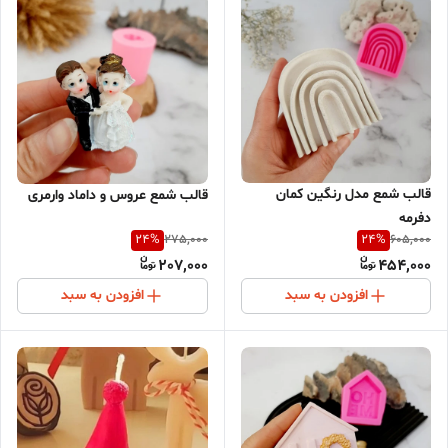
قالب شمع مدل رنگین کمان
قالب شمع عروس و داماد وارمری
دفرمه
24
%
24
%
275,000
605,000
207,000
454,000
افزودن به سبد
افزودن به سبد