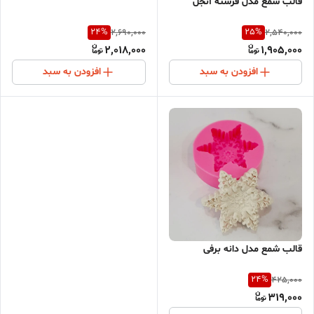
قالب شمع مدل فرشته آنجل
24
%
25
%
2,690,000
2,540,000
2,018,000
1,905,000
افزودن به سبد
افزودن به سبد
قالب شمع مدل دانه برفی
24
%
425,000
319,000