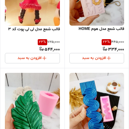
قالب شمع مدل هوم HOME
قالب شمع مدل لی لی پوت کد 3
24
%
24
%
725,000
445,000
544,000
334,000
افزودن به سبد
افزودن به سبد